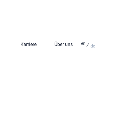
en
∕
Karriere
Über uns
de